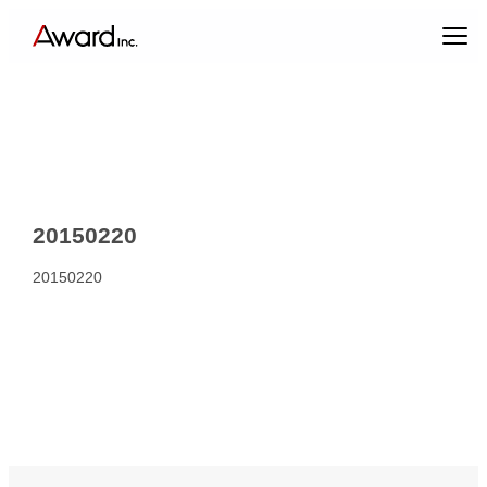
内
容
を
ス
キ
ッ
プ
20150220
20150220
エンターテインメントプロデュース
コンテンツクリエイティブ & パブリックリレーションズ
キャスティング & インフルエンサーマーケティング
ブランドプロデュース
アーティスト・クリエイターマネジメント