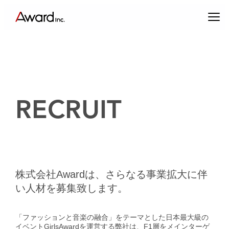
内
容
を
ス
キ
ッ
プ
RECRUIT
エンターテインメントプロデュース
コンテンツクリエイティブ & パブリックリレーションズ
株式会社Awardは、さらなる事業拡大に伴
キャスティング & インフルエンサーマーケティング
い人材を募集致します。
ブランドプロデュース
「ファッションと音楽の融合」をテーマとした日本最大級の
アーティスト・クリエイターマネジメント
イベントGirlsAwardを運営する弊社は、F1層をメインターゲ