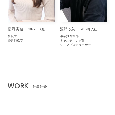
松岡 実穂
渡部 友祐
2022年入社
2014年入社
社長室
事業推進本部
経営戦略室
キャスティング部
シニアプロデューサー
WORK
仕事紹介