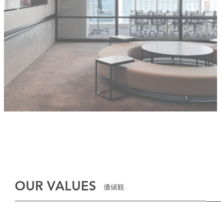
GirlsAward Event Site
Rakuten Fashion
OUR VALUES
価値観