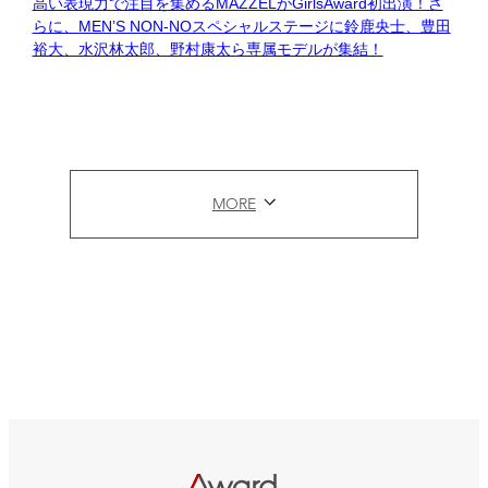
高い表現力で注目を集めるMAZZELがGirlsAward初出演！さ
らに、MEN’S NON-NOスペシャルステージに鈴鹿央士、豊田
裕大、水沢林太郎、野村康太ら専属モデルが集結！
MORE