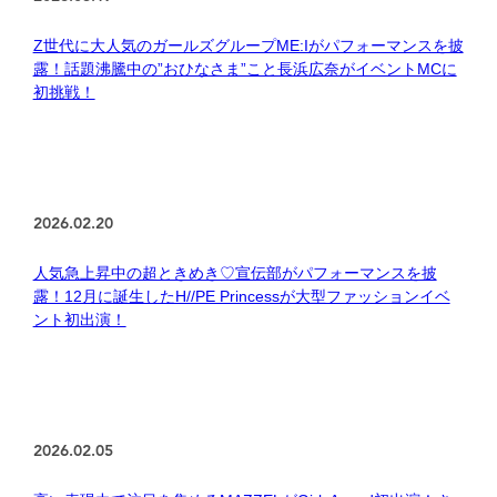
Z世代に大人気のガールズグループME:Iがパフォーマンスを披
露！話題沸騰中の”おひなさま”こと長浜広奈がイベントMCに
初挑戦！
2026.02.20
人気急上昇中の超ときめき♡宣伝部がパフォーマンスを披
露！12月に誕生したH//PE Princessが大型ファッションイベ
ント初出演！
2026.02.05