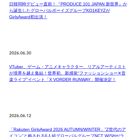
日韓同時デビュー直前！『PRODUCE 101 JAPAN 新世界』か
楽天グループとのパートナーシップ
ら誕生したグローバルボーイズグループKO1KEYZが
GirlsAward初出演！
2026.06.30
VTuber、ゲーム・アニメキャラクター、リアルアーティスト
が境界を越え集結！世界初、新感覚“ファッションショー✕音
楽ライブ”イベント「X VORDER RUNWAY」開催決定！
2026.06.12
「Rakuten GirlsAward 2026 AUTUMN/WINTER」”Z世代のア
イコン”と称される6人組グローバルグループNCT WISHがラ