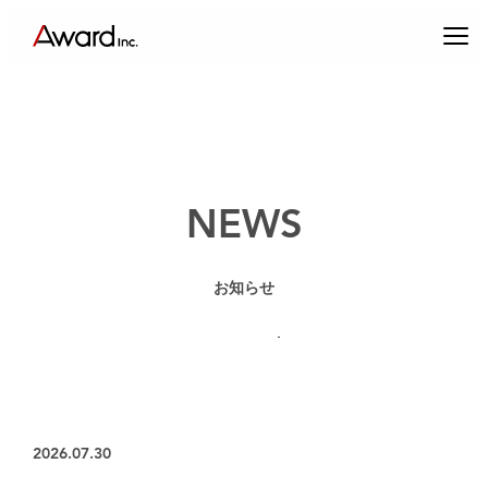
内
容
を
ス
キ
ッ
プ
NEWS
お知らせ
エンターテインメントプロデュース
コンテンツクリエイティブ & パブリックリレーションズ
キャスティング & インフルエンサーマーケティング
ブランドプロデュース
2026.07.30
アーティスト・クリエイターマネジメント