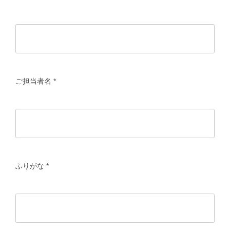
GirlsAward Event Site
Rakuten Fashion
ご担当者名
*
ふりがな
*