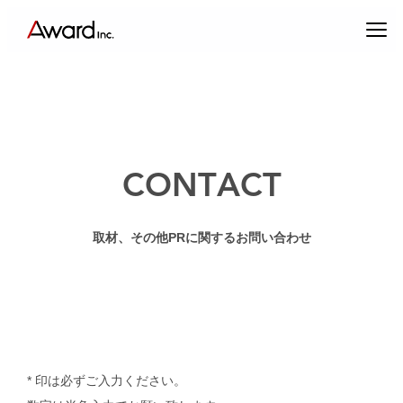
内
容
を
ス
キ
ッ
プ
CONTACT
取材、その他PRに関するお問い合わせ
エンターテインメントプロデュース
コンテンツクリエイティブ & パブリックリレーションズ
キャスティング & インフルエンサーマーケティング
ブランドプロデュース
* 印は必ずご入力ください。
アーティスト・クリエイターマネジメント