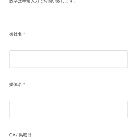
数字は半角入力でお願い致します。
楽天グループとのパートナーシップ
御社名
*
媒体名
*
OA / 掲載日