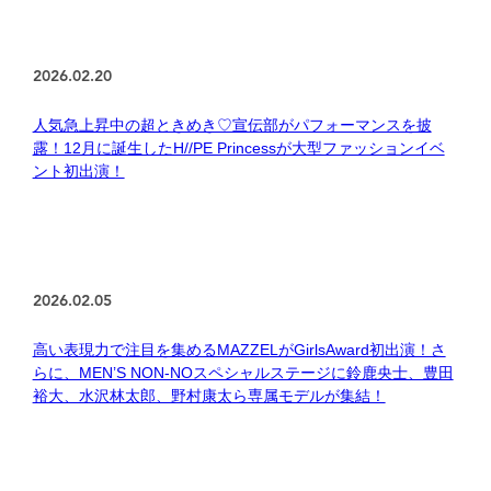
2026.02.20
人気急上昇中の超ときめき♡宣伝部がパフォーマンスを披
露！12月に誕生したH//PE Princessが大型ファッションイベ
ント初出演！
2026.02.05
高い表現力で注目を集めるMAZZELがGirlsAward初出演！さ
らに、MEN’S NON-NOスペシャルステージに鈴鹿央士、豊田
裕大、水沢林太郎、野村康太ら専属モデルが集結！