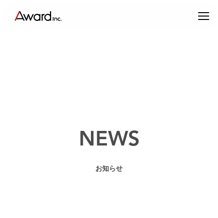
内
容
を
ス
キ
ッ
プ
エンターテインメントプロデュース
NEWS
コンテンツクリエイティブ & パブリックリレーションズ
お知らせ
キャスティング & インフルエンサーマーケティング
ブランドプロデュース
アーティスト・クリエイターマネジメント