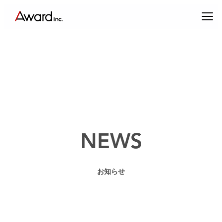
内
容
を
ス
キ
ッ
プ
エンターテインメントプロデュース
NEWS
コンテンツクリエイティブ & パブリックリレーションズ
お知らせ
キャスティング & インフルエンサーマーケティング
ブランドプロデュース
アーティスト・クリエイターマネジメント