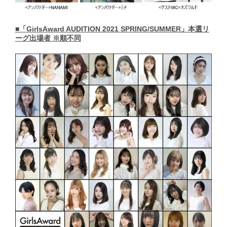
■「GirlsAward AUDITION 2021 SPRING/SUMMER」本選リ
ーグ出場者 ※順不同