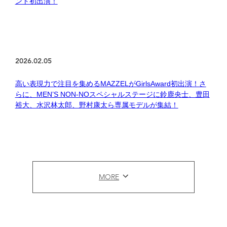
ント初出演！
2026.02.05
高い表現力で注目を集めるMAZZELがGirlsAward初出演！さ
らに、MEN’S NON-NOスペシャルステージに鈴鹿央士、豊田
裕大、水沢林太郎、野村康太ら専属モデルが集結！
MORE