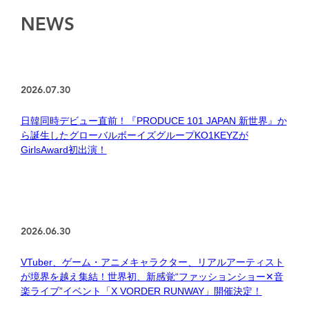
NEWS
2026.07.30
日韓同時デビュー直前！『PRODUCE 101 JAPAN 新世界』か
ら誕生したグローバルボーイズグループKO1KEYZが
GirlsAward初出演！
2026.06.30
VTuber、ゲーム・アニメキャラクター、リアルアーティスト
が境界を越え集結！世界初、新感覚“ファッションショー✕音
楽ライブ”イベント「X VORDER RUNWAY」開催決定！