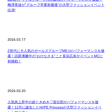
梅澤美波が”グループ卒業前最後”の大型ファッションイベント
出演!
2026.03.17
Z世代に大人気のガールズグループME:Iがパフォーマンスを披
露！話題沸騰中の”おひなさま”こと長浜広奈がイベントMCに
初挑戦！
2026.02.20
人気急上昇中の超ときめき♡宣伝部がパフォーマンスを披
露！12月に誕生したH//PE Princessが大型ファッションイベ