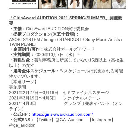
「GirlsAward AUDITION 2021 SPRING/SUMMER」開催概
要
・主催：
GirlsAward AUDITION実行委員会
・提携プロダクション(※五十音順)：
ASOBI SYSTEM / Image / STARDUST / Sony Music Artists /
TWIN PLANET
・企画制作/著作：
株式会社ガールズアワード
・実施期間：
2020年10月7日（水）～
・募集対象：
芸能事務所に所属していない15歳以上（高校生
以上）の女性
・選考全体スケジュール：
※スケジュールは変更される可能
性がございます。
【本選リーグ】
実施期間：
2021年2月27日〜3月16日 セミファイナルステージ
2021年3月19日〜4月5日 ファイナルステージ
2021年4月8日 グランプリ発表イベント（オン
ライン）
・公式HP：
https://girls-award-audition.com/
・公式SNS：
【Twitter】@GA_Audition 【Instagram】
@ga_audition