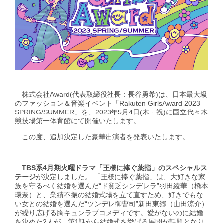
GirlsAward Event Site
Rakuten Fashion
株式会社Award(代表取締役社長：長谷勇希)は、日本最大級
のファッション＆音楽イベント「Rakuten GirlsAward 2023
SPRING/SUMMER」を、2023年5月4日(木・祝)に国立代々木
競技場第一体育館にて開催いたします。
この度、追加決定した豪華出演者を発表いたします。
TBS系4月期火曜ドラマ「王様に捧ぐ薬指」のスペシャルス
テージ
が決定しました。 「王様に捧ぐ薬指」は、大好きな家
族を守るべく結婚を選んだ“ド貧乏シンデレラ”羽田綾華（橋本
環奈）と、業績不振の結婚式場を立て直すため、好きでもな
い女との結婚を選んだ“ツンデレ御曹司”新田東郷（山田涼介）
が繰り広げる胸キュンラブコメディです。愛がないのに結婚
を決めた2人が、第1話から結婚式を挙げる展開が話題となり