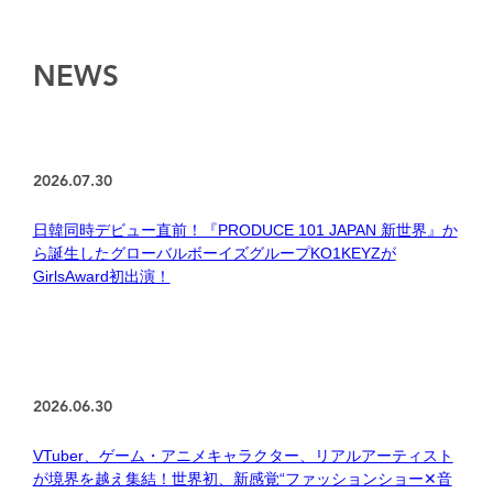
NEWS
2026.07.30
日韓同時デビュー直前！『PRODUCE 101 JAPAN 新世界』か
ら誕生したグローバルボーイズグループKO1KEYZが
GirlsAward初出演！
2026.06.30
VTuber、ゲーム・アニメキャラクター、リアルアーティスト
が境界を越え集結！世界初、新感覚“ファッションショー✕音