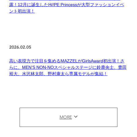
露！12月に誕生したH//PE Princessが大型ファッションイベ
ント初出演！
2026.02.05
高い表現力で注目を集めるMAZZELがGirlsAward初出演！さ
らに、MEN’S NON-NOスペシャルステージに鈴鹿央士、豊田
裕大、水沢林太郎、野村康太ら専属モデルが集結！
MORE