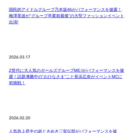
国民的アイドルグループ乃木坂46がパフォーマンスを披露！
梅澤美波が”グループ卒業前最後”の大型ファッションイベント
出演!
2026.03.17
Z世代に大人気のガールズグループME:Iがパフォーマンスを披
露！話題沸騰中の”おひなさま”こと長浜広奈がイベントMCに
初挑戦！
2026.02.20
人気急上昇中の超ときめき♡宣伝部がパフォーマンスを披