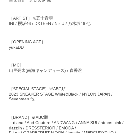
［ARTIST］※五十音順
INI / 櫻坂46 / DXTEEN / NiziU / 乃木坂46 他
［OPENING ACT］
yukaDD
［MC］
山里亮太(南海キャンディーズ) / 森香澄
［SPECIAL STAGE］※ABC順
2023 SNEAKER STAGE White&Black / NYLON JAPAN /
Seventeen 他
［BRAND］※ABC順
＋diana / And Couture / ANDWANG / ANNA SUI / atmos pink /
dazzlin / DRESSTERIOR / EMODA /
F i.n.t / GRAPEFRUIT MOON / jouetie / MERCURYDUO /