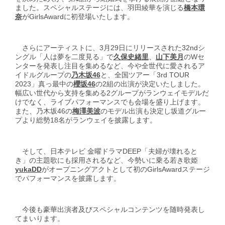
ました。スペシャルステージには、羽田綾華を演じる
橋本環
奈
がGirlsAwardに初登場いたします。
さらにアーティストに、3月29日にリリースされた32ndシ
ングル「人は夢を二度見る」で
久保史緒里
、
山下美月
のWセ
ンターを発表し注目を集めるなど、今や全世代に愛されるア
イドルグループの
乃木坂46
と、全国ツアー「3rd TOUR
2023」真っ最中の
櫻坂46
の2組の出演が決定いたしました。
幅広い世代から支持を集める2グループがランウェイモデルだ
けでなく、ライブパフォーマンスでも会場を盛り上げます。
また、乃木坂46の
梅澤美波
のモデル出演も決定し坂道グルー
プより総勢18名がランウェイを披露します。
そして、日本テレビ 金曜ドラマDEEP「夫婦が壊れると
き」の主題歌にも採用されるなど、今勢いに乗る若き歌姫
yukaDD
がオープニングアクトとして初のGirlsAwardステージ
でパフォーマンスを披露します。
今後も豪華出演者及びスペシャルコンテンツを随時発表し
てまいります。