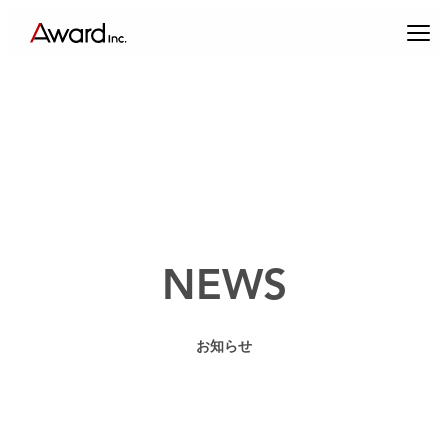
内
容
を
ス
キ
ッ
プ
エンターテインメントプロデュース
NEWS
コンテンツクリエイティブ & パブリックリレーションズ
お知らせ
キャスティング & インフルエンサーマーケティング
ブランドプロデュース
アーティスト・クリエイターマネジメント