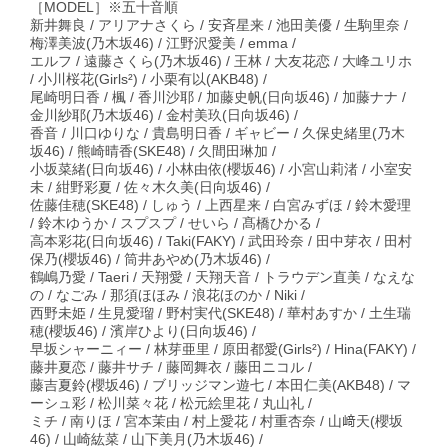
［MODEL］※五十音順
新井舞良 / アリアナさくら / 安斉星来 / 池田美優 / 生駒里奈 /
梅澤美波(乃木坂46) / 江野沢愛美 / emma /
エルフ / 遠藤さくら(乃木坂46) / 王林 / 大友花恋 / 大峰ユリホ
/ 小川桜花(Girls²) / 小栗有以(AKB48) /
尾崎明日香 / 楓 / 香川沙耶 / 加藤史帆(日向坂46) / 加藤ナナ /
金川紗耶(乃木坂46) / 金村美玖(日向坂46) /
香音 / 川口ゆりな / 貴島明日香 / ギャビー / 久保史緒里(乃木
坂46) / 熊崎晴香(SKE48) / 久間田琳加 /
小坂菜緒(日向坂46) / 小林由依(櫻坂46) / 小宮山莉渚 / 小室安
未 / 紺野彩夏 / 佐々木久美(日向坂46) /
佐藤佳穂(SKE48) / しゅう / 上西星来 / 白宮みずほ / 鈴木愛理
/ 鈴木ゆうか / スプスプ / せいら / 髙橋ひかる /
高本彩花(日向坂46) / Taki(FAKY) / 武田玲奈 / 田中芽衣 / 田村
保乃(櫻坂46) / 筒井あやめ(乃木坂46) /
鶴嶋乃愛 / Taeri / 天翔愛 / 天翔天音 / トラウデン直美 / なえな
の / なごみ / 那須ほほみ / 浪花ほのか / Niki /
西野未姫 / 生見愛瑠 / 野村実代(SKE48) / 華村あすか / 土生瑞
穂(櫻坂46) / 濱岸ひより(日向坂46) /
早坂シャーニィー / 林芽亜里 / 原田都愛(Girls²) / Hina(FAKY) /
藤井夏恋 / 藤井サチ / 藤岡舞衣 / 藤田ニコル /
藤吉夏鈴(櫻坂46) / ブリッジマン遊七 / 本田仁美(AKB48) / マ
ーシュ彩 / 松川菜々花 / 松元絵里花 / 丸山礼 /
ミチ / 南りほ / 宮本茉由 / 村上愛花 / 村重杏奈 / 山﨑天(櫻坂
46) / 山崎紘菜 / 山下美月(乃木坂46) /