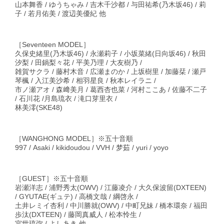
山本舞香 / ゆうちゃみ / 吉木千沙都 / 与田祐希(乃木坂46) / 莉
子 / 若月佑美 / 渡辺美優紀 他
［Seventeen MODEL］
久保史緒里(乃木坂46) / 永瀬莉子 / 小坂菜緒(日向坂46) / 秋田
汐梨 / 田鍋梨々花 / 平美乃理 / 大友樹乃 /
雑賀サクラ / 藤村木音 / 広瀬まのか / 上坂樹里 / 加藤栞 / 瀬戸
琴楓 / 入江美沙希 / 相羽星良 / 秋本レイラニ /
市ノ瀬アオ / 森﨑美月 / 葛西杏也菜 / 河村ここあ / 佐藤不二子
/ 石川花 /月島琉衣 / 滝口芽里衣 /
林美澪(SKE48)
［WANGHONG MODEL］※五十音順
997 / Asaki / kikidoudou / VVH / 梦茹 / yuri / yoyo
［GUEST］※五十音順
岩瀬洋志 / 浦野秀太(OWV) / 江藤凌介 / 大久保波留(DXTEEN)
/ GYUTAE(ギュテ) / 高橋文哉 / 綱啓永 /
土井レミイ杏利 / 中川勝就(OWV) / 中町兄妹 / 橋本環奈 / 福田
歩汰(DXTEEN) / 藤岡真威人 / 松本怜生 /
宮世琉弥 / よしあき 他