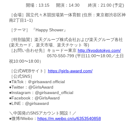
開場：13:15 開演：14:30 終演：21:00 (予定)
［会場］国立代々木競技場第一体育館 (住所：東京都渋谷区神
南2丁目1−1)
［テーマ］ 『Happy Shower』
［特別協賛］楽天グループ株式会社および楽天グループ各社
(楽天カード、楽天市場、楽天チケット 等)
［お問い合わせ先］キョードー東京
http://kyodotokyo.com/
0570-550-799 (平日11:00〜18:00／土日
祝10:00〜18:00）
［公式WEBサイト］
https://girls-award.com/
［公式SNS］
●TikTok：＠girlsaward.official
●Twitter：@GirlsAward
●Instagram：@girlsaward_official
●Facebook：@GirlsAward
●LINE：@girlsaward
＼中国発のSNSアカウント開設！／
●微博/Weibo：
https://m.weibo.cn/u/6353540858