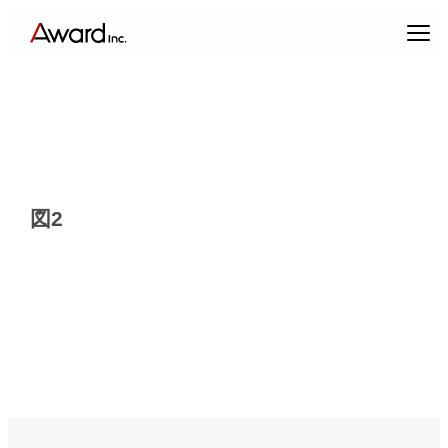
内
容
を
ス
キ
ッ
プ
図2
エンターテインメントプロデュース
コンテンツクリエイティブ & パブリックリレーションズ
キャスティング & インフルエンサーマーケティング
ブランドプロデュース
アーティスト・クリエイターマネジメント