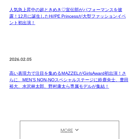
人気急上昇中の超ときめき♡宣伝部がパフォーマンスを披
露！12月に誕生したH//PE Princessが大型ファッションイベ
ント初出演！
2026.02.05
高い表現力で注目を集めるMAZZELがGirlsAward初出演！さ
らに、MEN’S NON-NOスペシャルステージに鈴鹿央士、豊田
裕大、水沢林太郎、野村康太ら専属モデルが集結！
MORE