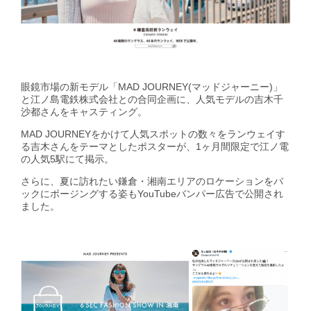
GirlsAward Event Site
眼鏡市場の新モデル「MAD JOURNEY(マッドジャーニー)」
と江ノ島電鉄株式会社との合同企画に、人気モデルの吉木千
Rakuten Fashion
沙都さんをキャスティング。
MAD JOURNEYをかけて人気スポットの数々をランウェイす
る吉木さんをテーマとしたポスターが、1ヶ月間限定で江ノ電
の人気5駅にて掲示。
さらに、夏に訪れたい鎌倉・湘南エリアのロケーションをバ
ックにポージングする姿もYouTubeバンパー広告で公開され
ました。