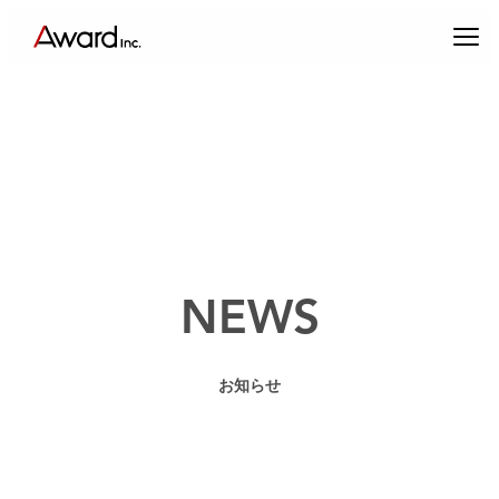
内
容
を
ス
キ
ッ
プ
エンターテインメントプロデュース
NEWS
コンテンツクリエイティブ & パブリックリレーションズ
お知らせ
キャスティング & インフルエンサーマーケティング
ブランドプロデュース
アーティスト・クリエイターマネジメント