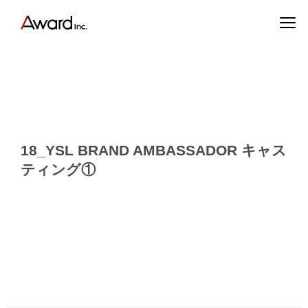
内
容
を
ス
キ
ッ
プ
18_YSL BRAND AMBASSADOR キャス
ティング①
エンターテインメントプロデュース
コンテンツクリエイティブ & パブリックリレーションズ
キャスティング & インフルエンサーマーケティング
ブランドプロデュース
アーティスト・クリエイターマネジメント