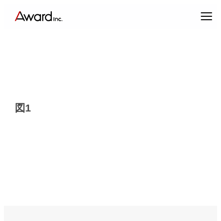
内
容
を
ス
キ
ッ
プ
図1
エンターテインメントプロデュース
コンテンツクリエイティブ & パブリックリレーションズ
キャスティング & インフルエンサーマーケティング
ブランドプロデュース
アーティスト・クリエイターマネジメント