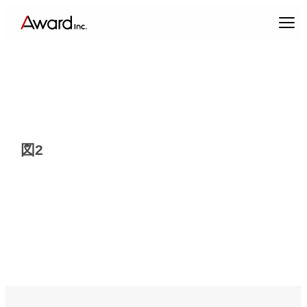
内
容
を
ス
キ
ッ
プ
図2
エンターテインメントプロデュース
コンテンツクリエイティブ & パブリックリレーションズ
キャスティング & インフルエンサーマーケティング
ブランドプロデュース
アーティスト・クリエイターマネジメント