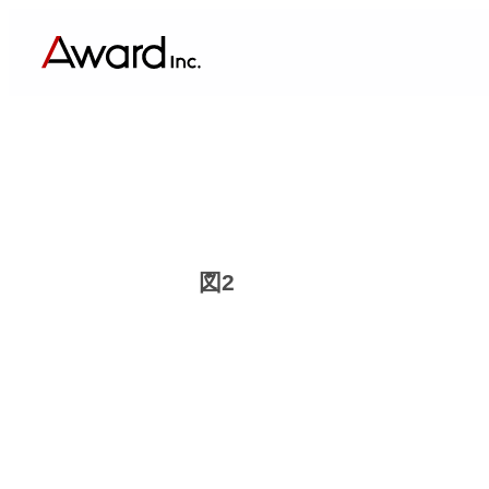
内
容
を
ス
キ
ッ
プ
図2