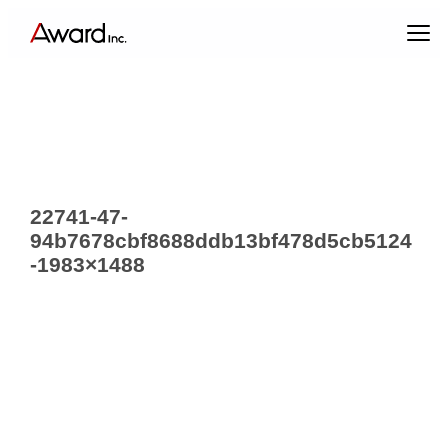
内
容
を
ス
キ
ッ
プ
22741-47-
94b7678cbf8688ddb13bf478d5cb5124
-1983×1488
エンターテインメントプロデュース
コンテンツクリエイティブ & パブリックリレーションズ
キャスティング & インフルエンサーマーケティング
ブランドプロデュース
アーティスト・クリエイターマネジメント