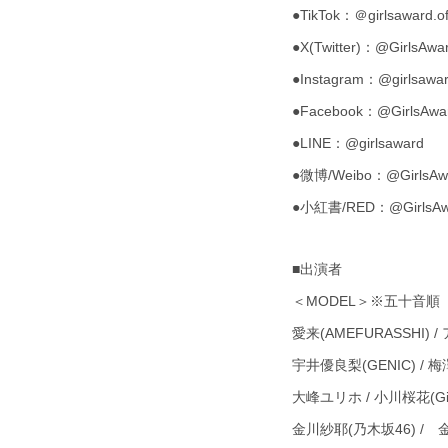
●TikTok：＠girlsaward.off
●X(Twitter)：@GirlsAwa
●Instagram：@girlsaward
●Facebook：@GirlsAwa
●LINE：@girlsaward
●微博/Weibo：@GirlsAw
●小紅書/RED：@GirlsAw
■出演者
＜MODEL＞※五十音順
愛来(AMEFURASSHI) 
宇井優良梨(GENIC) / 梅
大峰ユリホ / 小川桜花(Girl
金川紗耶(乃木坂46) / 金