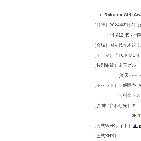
Rakuten Girls
［日時］2024年5月3日(
開場12:45 / 開演14
［会場］国立代々木競技場
［テーマ］『TOKIMEKI G
［特別協賛］楽天グルー
(楽天カード、楽天
［チケット］一般販売 (
＜料金＞スタンド指定席
［お問い合わせ先］キ
0570-550-799 
［公式WEBサイト］
http
［公式SNS］