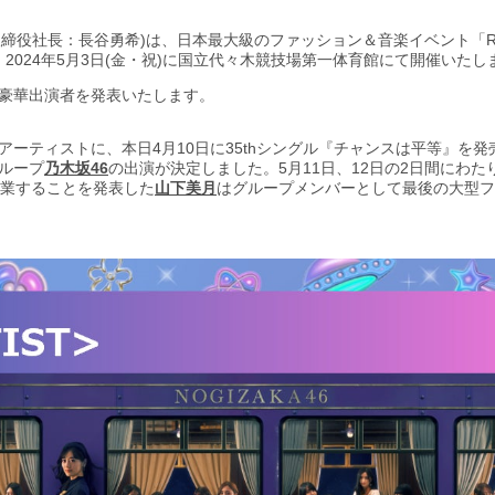
締役社長：長谷勇希)は、日本最大級のファッション＆音楽イベント「Rakuten G
」を、2024年5月3日(金・祝)に国立代々木競技場第一体育館にて開催いたし
豪華出演者を発表いたします。
ーティストに、本日4月10日に35thシングル『チャンスは平等』を
ループ
乃木坂46
の出演が決定しました。5月11日、12日の2日間にわ
卒業することを発表した
山下美月
はグループメンバーとして最後の大型フ