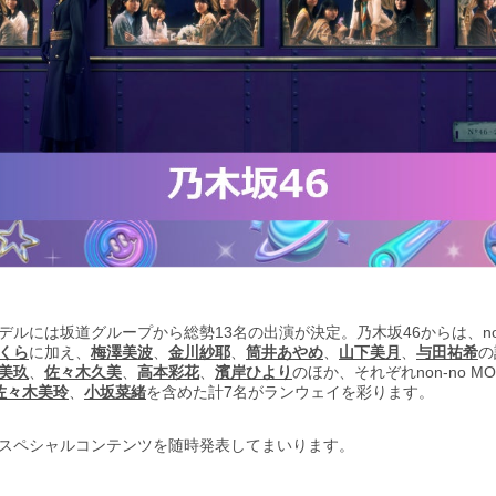
には坂道グループから総勢13名の出演が決定。乃木坂46からは、non-
くら
に加え、
梅澤美波
、
金川紗耶
、
筒井あやめ
、
山下美月
、
与田祐希
の
美玖
、
佐々木久美
、
高本彩花
、
濱岸ひより
のほか、それぞれnon-no MOD
佐々木美玲
、
小坂菜緒
を含めた計7名がランウェイを彩ります。
スペシャルコンテンツを随時発表してまいります。