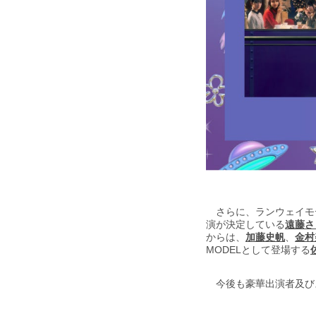
さらに、ランウェイモデル
演が決定している
遠藤さ
からは、
加藤史帆
、
金村
MODELとして登場する
今後も豪華出演者及び