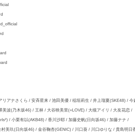
icial
rd
_official
rd
ard
ard
/ アリアナさくら / 安斉星来 / 池田美優 / 稲垣莉生 / 井上瑠夏(SKE48) / 今
澤美波(乃木坂46) / 王林 / 大谷映美里(=LOVE) / 大槻アイリ / 大友花恋 /
s²) / 小栗有以(AKB48) / 香川沙耶 / 加藤史帆(日向坂46) / 加藤ナナ /
村美玖(日向坂46) / 金谷鞠杏(GENIC) / 川口葵 / 川口ゆりな / 貴島明日香