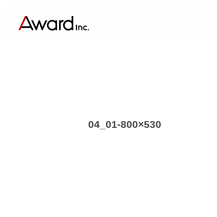
内
容
を
ス
キ
ッ
プ
04_01-800×530