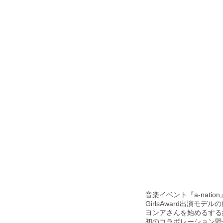
音楽イベント『a-nation
GirlsAward出演モ
ヨンアさんを始めるする
初のコラボレーション野