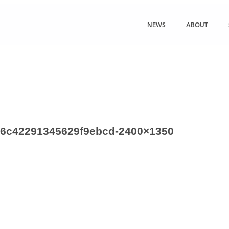
NEWS
ABOUT
86c42291345629f9ebcd-2400×1350