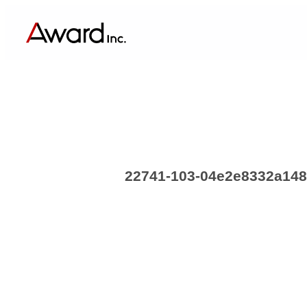
内
容
を
ス
キ
ッ
プ
22741-103-04e2e8332a14