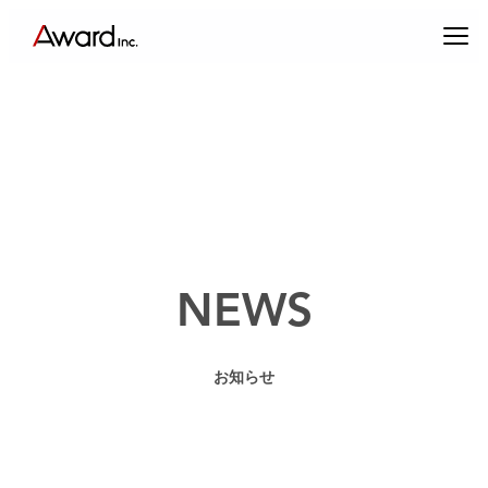
内
容
を
ス
キ
ッ
プ
エンターテインメントプロデュース
NEWS
コンテンツクリエイティブ & パブリックリレーションズ
お知らせ
キャスティング & インフルエンサーマーケティング
ブランドプロデュース
アーティスト・クリエイターマネジメント