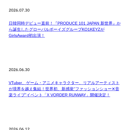
2026.07.30
日韓同時デビュー直前！『PRODUCE 101 JAPAN 新世界』か
ら誕生したグローバルボーイズグループKO1KEYZが
GirlsAward初出演！
2026.06.30
VTuber、ゲーム・アニメキャラクター、リアルアーティスト
が境界を越え集結！世界初、新感覚“ファッションショー✕音
楽ライブ”イベント「X VORDER RUNWAY」開催決定！
2026.06.12