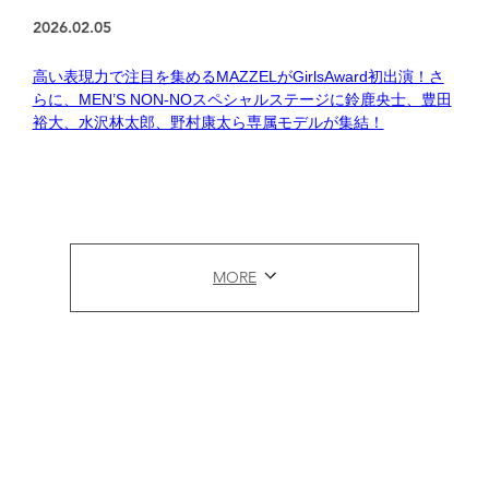
2026.02.05
高い表現力で注目を集めるMAZZELがGirlsAward初出演！さ
らに、MEN’S NON-NOスペシャルステージに鈴鹿央士、豊田
裕大、水沢林太郎、野村康太ら専属モデルが集結！
MORE