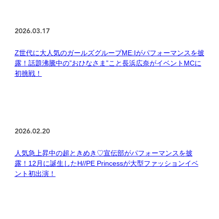
2026.03.17
Z世代に大人気のガールズグループME:Iがパフォーマンスを披
露！話題沸騰中の”おひなさま”こと長浜広奈がイベントMCに
初挑戦！
2026.02.20
人気急上昇中の超ときめき♡宣伝部がパフォーマンスを披
露！12月に誕生したH//PE Princessが大型ファッションイベ
ント初出演！