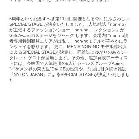
5周年という記念すべき第11回目開催となる今回にふさわしい
SPECIAL STAGE が決定いたしました。 人気雑誌『non-no』
が主催するファッションショー「non-no コレクション」が
GirlsAwardのステージをジャック します。会場内にnon-no読
者専用特別観覧エリアが出現し、non-noモデルが華やかにラ
ンウェイを彩ります。 更に、MENʼS NON-NO モデル総出演
によるSPECIAL STAGEが決定し、同雑誌にゆかりのあるシー
クレット ゲストが登場します。その他、追加発表アーティス
トには、今韓国で人気絶頂の6人組ガールズグループApink、
“イケメン界の東大生”Da-iCEの出演や、前回に引き続き雑誌
『NYLON JAPAN』によるSPECIAL STAGEが決定 いたしまし
た