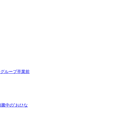
”グループ卒業前
沸騰中の”おひな