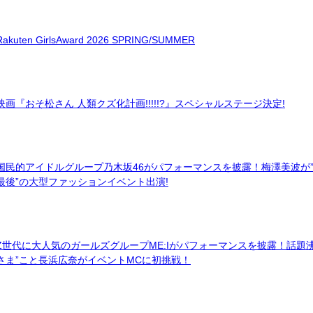
Rakuten GirlsAward 2026 SPRING/SUMMER
映画『おそ松さん 人類クズ化計画!!!!!?』スペシャルステージ決定!
国民的アイドルグループ乃木坂46がパフォーマンスを披露！梅澤美波が
最後”の大型ファッションイベント出演!
Z世代に大人気のガールズグループME:Iがパフォーマンスを披露！話題
さま”こと長浜広奈がイベントMCに初挑戦！