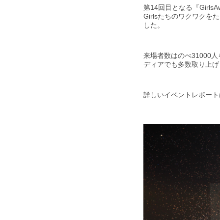
第14回目となる『GirlsAw
Girlsたちのワクワク
した。
来場者数はのべ3100
ディアでも多数取り上げ
詳しいイベントレポー