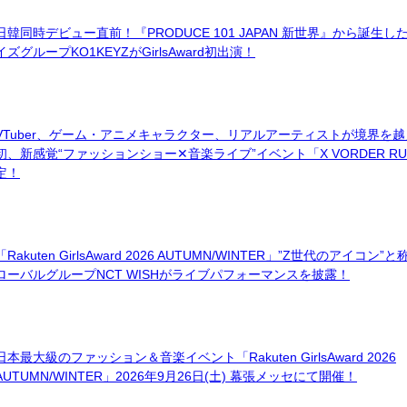
日韓同時デビュー直前！『PRODUCE 101 JAPAN 新世界』から誕生
イズグループKO1KEYZがGirlsAward初出演！
VTuber、ゲーム・アニメキャラクター、リアルアーティストが境界を
初、新感覚“ファッションショー✕音楽ライブ”イベント「X VORDER RU
定！
「Rakuten GirlsAward 2026 AUTUMN/WINTER」”Z世代のアイコ
ローバルグループNCT WISHがライブパフォーマンスを披露！
日本最大級のファッション＆音楽イベント「Rakuten GirlsAward 2026
AUTUMN/WINTER」2026年9月26日(土) 幕張メッセにて開催！