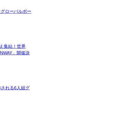
したグローバルボー
越え集結！世界
NWAY」開催決
ン”と称される6人組グ