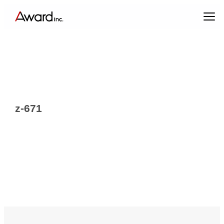
内
容
を
ス
キ
ッ
プ
z-671
エンターテインメントプロデュース
コンテンツクリエイティブ & パブリックリレーションズ
キャスティング & インフルエンサーマーケティング
ブランドプロデュース
アーティスト・クリエイターマネジメント