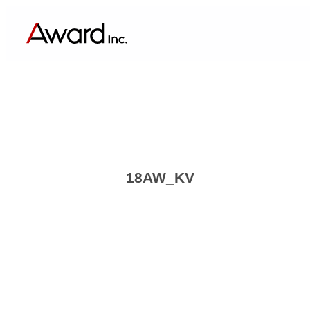
内
容
を
ス
キ
ッ
プ
18AW_KV