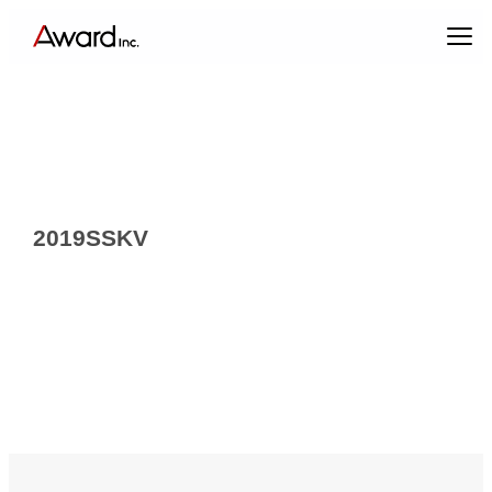
内
容
を
ス
キ
ッ
プ
2019SSKV
エンターテインメントプロデュース
コンテンツクリエイティブ & パブリックリレーションズ
キャスティング & インフルエンサーマーケティング
ブランドプロデュース
アーティスト・クリエイターマネジメント