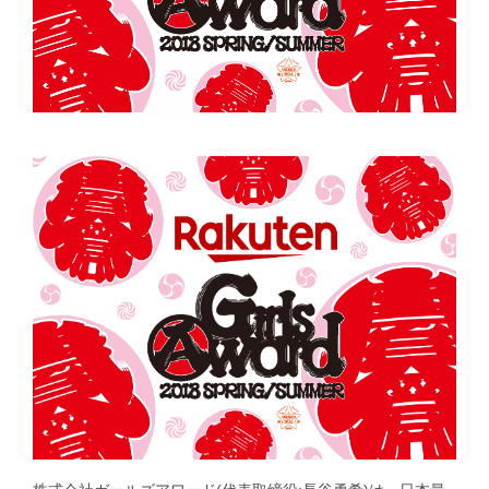
GirlsAward Event Site
Rakuten Fashion