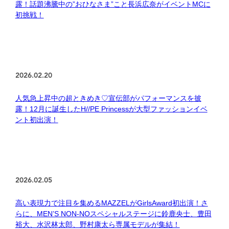
露！話題沸騰中の”おひなさま”こと長浜広奈がイベントMCに
初挑戦！
2026.02.20
人気急上昇中の超ときめき♡宣伝部がパフォーマンスを披
露！12月に誕生したH//PE Princessが大型ファッションイベ
ント初出演！
2026.02.05
高い表現力で注目を集めるMAZZELがGirlsAward初出演！さ
らに、MEN’S NON-NOスペシャルステージに鈴鹿央士、豊田
裕大、水沢林太郎、野村康太ら専属モデルが集結！