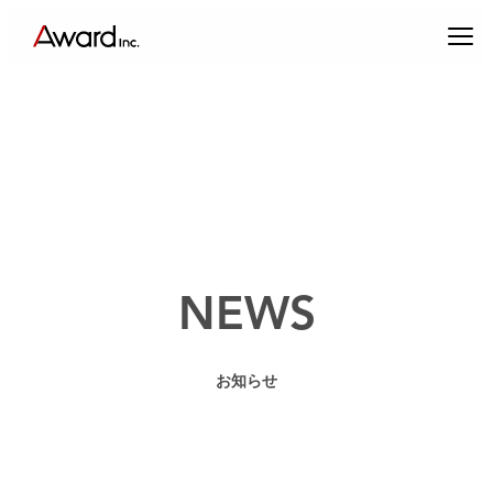
内
容
を
ス
キ
ッ
プ
エンターテインメントプロデュース
NEWS
コンテンツクリエイティブ & パブリックリレーションズ
お知らせ
キャスティング & インフルエンサーマーケティング
ブランドプロデュース
アーティスト・クリエイターマネジメント