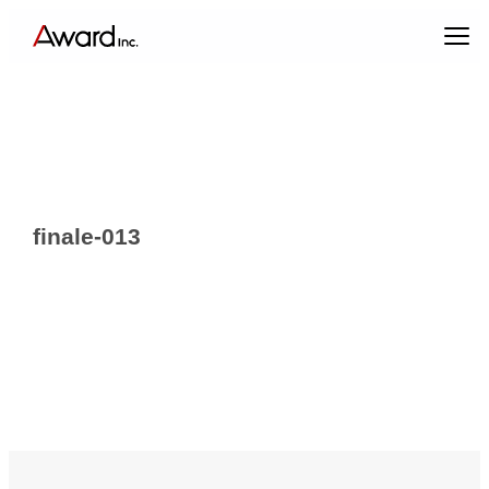
内
容
を
ス
キ
ッ
プ
finale-013
エンターテインメントプロデュース
コンテンツクリエイティブ & パブリックリレーションズ
キャスティング & インフルエンサーマーケティング
ブランドプロデュース
アーティスト・クリエイターマネジメント