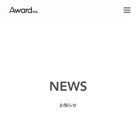
内
容
を
ス
キ
ッ
プ
エンターテインメントプロデュース
NEWS
コンテンツクリエイティブ & パブリックリレーションズ
お知らせ
キャスティング & インフルエンサーマーケティング
ブランドプロデュース
アーティスト・クリエイターマネジメント