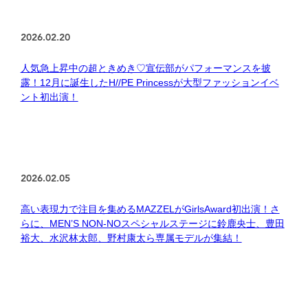
2026.02.20
人気急上昇中の超ときめき♡宣伝部がパフォーマンスを披
露！12月に誕生したH//PE Princessが大型ファッションイベ
ント初出演！
2026.02.05
高い表現力で注目を集めるMAZZELがGirlsAward初出演！さ
らに、MEN’S NON-NOスペシャルステージに鈴鹿央士、豊田
裕大、水沢林太郎、野村康太ら専属モデルが集結！