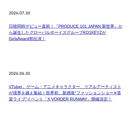
2026.07.30
日韓同時デビュー直前！『PRODUCE 101 JAPAN 新世界』か
ら誕生したグローバルボーイズグループKO1KEYZが
GirlsAward初出演！
2026.06.30
VTuber、ゲーム・アニメキャラクター、リアルアーティスト
が境界を越え集結！世界初、新感覚“ファッションショー✕音
楽ライブ”イベント「X VORDER RUNWAY」開催決定！