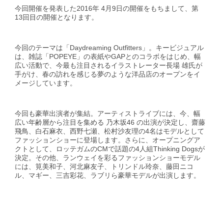
今回開催を発表した2016年 4⽉9⽇の開催をもちまして、第
13回⽬の開催となります。
今回のテーマは「Daydreaming Outfitters」。キービジュアル
は、雑誌「POPEYE」の表紙やGAPとのコラボをはじめ、幅
広い活動で、今最も注目されるイラストレーター長場 雄氏が
手がけ、春の訪れを感じる夢のような洋品店のオープンをイ
メージしています。
今回も豪華出演者が集結。アーティストライブには、今、幅
広い年齢層から注目を集める 乃木坂46 の出演が決定し、齋藤
飛鳥、白石麻衣、西野七瀬、松村沙友理の4名はモデルとして
ファッションショーに登場します。さらに、オープニングア
クトとして、ロッテガムのCMで話題の4人組Thinking Dogsが
決定。その他、ランウェイを彩るファッションショーモデル
には、筧美和子、河北麻友子、トリンドル玲奈、藤田ニコ
ル、マギー、三吉彩花、ラブリら豪華モデルが出演します。