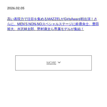
2026.02.05
高い表現力で注目を集めるMAZZELがGirlsAward初出演！さ
らに、MEN’S NON-NOスペシャルステージに鈴鹿央士、豊田
裕大、水沢林太郎、野村康太ら専属モデルが集結！
MORE