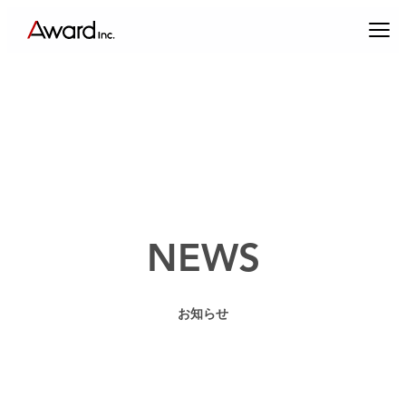
内
容
を
ス
キ
ッ
プ
エンターテインメントプロデュース
NEWS
コンテンツクリエイティブ & パブリックリレーションズ
お知らせ
キャスティング & インフルエンサーマーケティング
ブランドプロデュース
アーティスト・クリエイターマネジメント