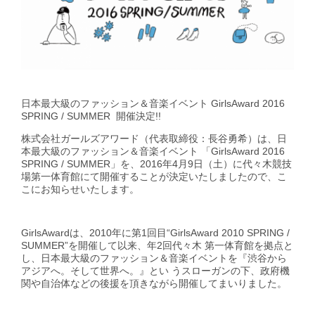
GirlsAward Event Site
⽇本最⼤級のファッション＆⾳楽イベント GirlsAward 2016
Rakuten Fashion
SPRING / SUMMER 開催決定!!
株式会社ガールズアワード（代表取締役：⻑⾕勇希）は、⽇
本最⼤級のファッション＆⾳楽イベント 「GirlsAward 2016
SPRING / SUMMER」を、2016年4⽉9⽇（⼟）に代々⽊競技
場第⼀体育館にて開催することが決定いたしましたので、こ
こにお知らせいたします。
GirlsAwardは、2010年に第1回⽬“GirlsAward 2010 SPRING /
SUMMER”を開催して以来、年2回代々⽊ 第⼀体育館を拠点と
し、⽇本最⼤級のファッション＆⾳楽イベントを『渋⾕から
アジアへ。そして世界へ。』とい うスローガンの下、政府機
関や⾃治体などの後援を頂きながら開催してまいりました。