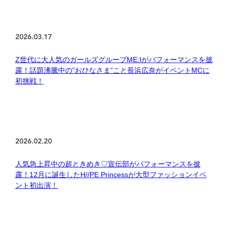
2026.03.17
Z世代に大人気のガールズグループME:Iがパフォーマンスを披
露！話題沸騰中の”おひなさま”こと長浜広奈がイベントMCに
初挑戦！
2026.02.20
人気急上昇中の超ときめき♡宣伝部がパフォーマンスを披
露！12月に誕生したH//PE Princessが大型ファッションイベ
ント初出演！